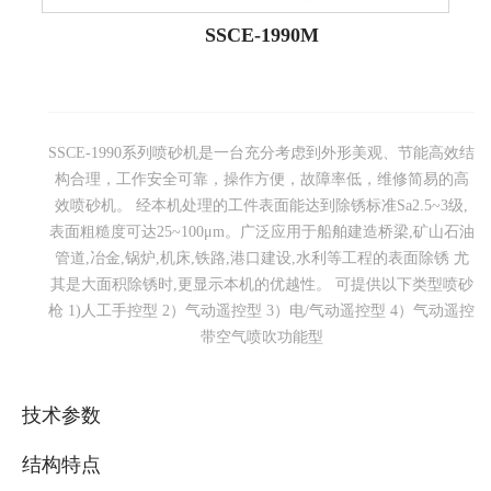
SSCE-1990M
SSCE-1990系列喷砂机是一台充分考虑到外形美观、节能高效结
构合理，工作安全可靠，操作方便，故障率低，维修简易的高
效喷砂机。 经本机处理的工件表面能达到除锈标准Sa2.5~3级,
表面粗糙度可达25~100μm。广泛应用于船舶建造桥梁,矿山石油
管道,冶金,锅炉,机床,铁路,港口建设,水利等工程的表面除锈 尤
其是大面积除锈时,更显示本机的优越性。 可提供以下类型喷砂
枪 1)人工手控型 2）气动遥控型 3）电/气动遥控型 4）气动遥控
带空气喷吹功能型
技术参数
结构特点