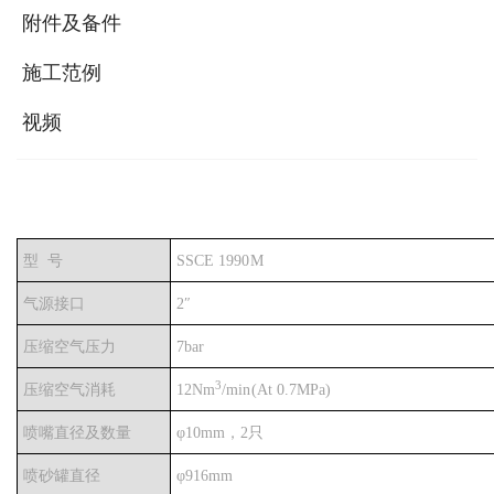
附件及备件
施工范例
视频
型
号
SSCE 1990M
气源接口
2
″
压缩空气压力
7bar
3
压缩空气消耗
12Nm
/min(At 0.7MPa)
喷嘴直径及数量
φ
10mm，2只
喷砂罐直径
φ
916mm